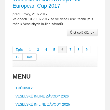
European Cup 2017
před 9 roky, 21.6.2017
Ve dnech 10.-11.6.2017 se ve Veselí uskutečnil již 9.
ročník Veselských in-line závodů.
Číst celý článek
Zpět
1
3
4
5
6
7
8
9
12
Další
MENU
TRÉNINKY
VESELSKÉ INLINE ZÁVODY 2026
VESELSKÉ IN-LINE ZÁVODY 2025