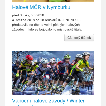
Halové MČR v Nymburku
před 9 roky, 5.3.2018
4. března 2018 se 18 bruslařů IN-LINE VESELÍ
představilo na těchto velmi pěkných halových
závodech, kde se bojovalo i o mistrovské tituly.
Číst celý článek
Vánoční halové závody / Winter