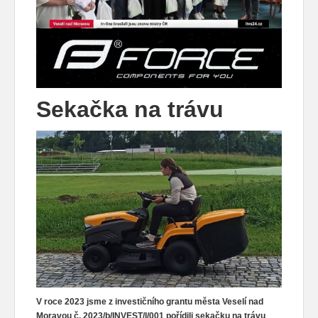
Sekačka na trávu
V roce 2023 jsme z investičního grantu města Veselí nad
Moravou č. 2023/b/INVEST/I/001 pořídili sekačku na trávu