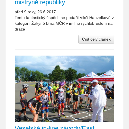
mistryně republiky
před 9 roky, 26.6.2017
Tento fantastický úspěch se podařil Vikči Hanzelkové v
kategorii Žákyně B na MČR v in-line rychlobruslení na
dráze
Číst celý článek
Veselské in-line závody/East