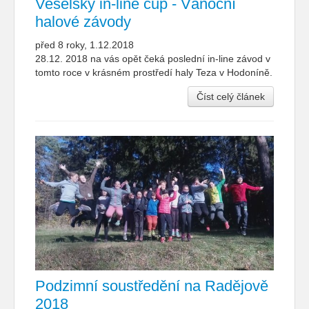
Veselský in-line cup - Vánoční
halové závody
před 8 roky, 1.12.2018
28.12. 2018 na vás opět čeká poslední in-line závod v
tomto roce v krásném prostředí haly Teza v Hodoníně.
Číst celý článek
Podzimní soustředění na Radějově
2018