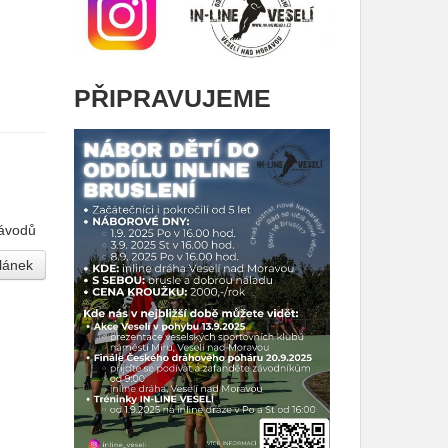
PŘIPRAVUJEME
závodů
článek