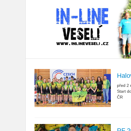
Halo
před 2 
Start d
ČR
PF 2