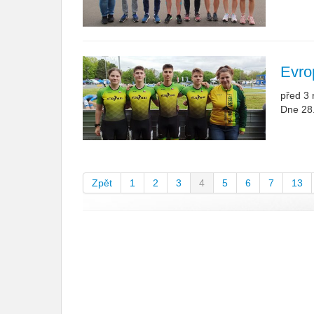
Evro
před 3 
Dne 28.
Zpět
1
2
3
4
5
6
7
13