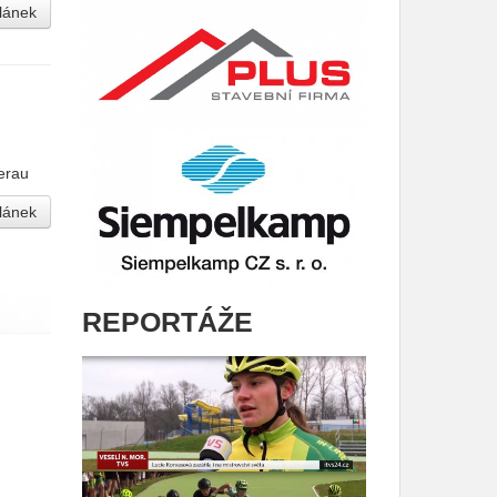
článek
erau
článek
REPORTÁŽE