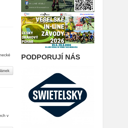
ěmecké
PODPORUJÍ NÁS
článek
ech v