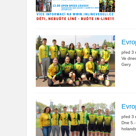
Evro
před 3 
Ve dnec
Gery
Evro
před 3 
Dne 5.-
holand