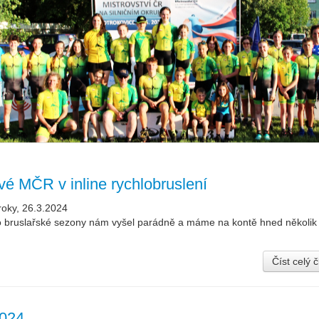
vé MČR v inline rychlobruslení
roky, 26.3.2024
o bruslařské sezony nám vyšel parádně a máme na kontě hned několik 
Číst celý 
024