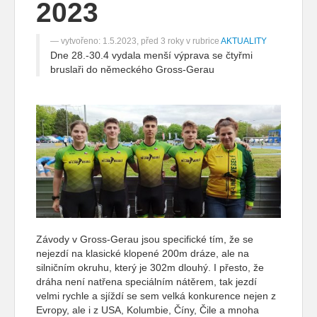
2023
vytvořeno: 1.5.2023, před 3 roky v rubrice
AKTUALITY
Dne 28.-30.4 vydala menší výprava se čtyřmi
bruslaři do německého Gross-Gerau
Závody v Gross-Gerau jsou specifické tím, že se
nejezdí na klasické klopené 200m dráze, ale na
silničním okruhu, který je 302m dlouhý. I přesto, že
dráha není natřena speciálním nátěrem, tak jezdí
velmi rychle a sjíždí se sem velká konkurence nejen z
Evropy, ale i z USA, Kolumbie, Číny, Čile a mnoha