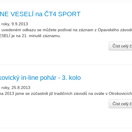
INE VESELÍ na ČT4 SPORT
 roky, 9.9.2013
e uvedeném odkazu se můžete podívat na záznam z Opavského závodu
SELÍ je na 21. minutě záznamu.
Číst celý 
ovický in-line pohár - 3. kolo
 roky, 25.8.2013
na 2013 jsme se zúčastnili již tradičních závodů na ovále v Otrokovicích
Číst celý 