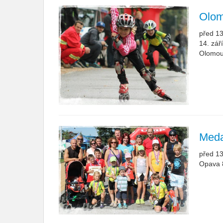
Olom
před 13
14. zář
Olomouc
Meda
před 13
Opava 8