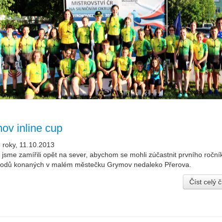
ov inline cup
 roky, 11.10.2013
í jsme zamířili opět na sever, abychom se mohli zúčastnit prvního ročník
ávodů konaných v malém městečku Grymov nedaleko Přerova.
Číst celý 