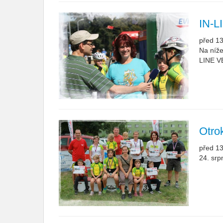
IN-L
před 13
Na níž
LINE VE
Otrok
před 13
24. srp