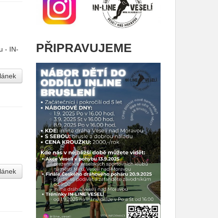
PŘIPRAVUJEME
 - IN-
článek
článek