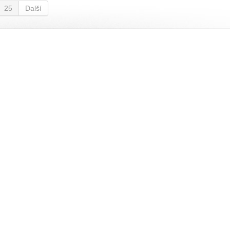
25
Další