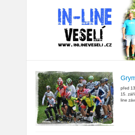
Grym
před 13
15. zář
line z