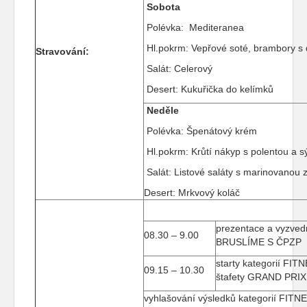
Sobota
Polévka: Medit
Hl.pokrm: Vepřové soté, brambory s
Stravování:
Salát: Celerový
Desert: Kukuřička do kelímků
Neděle
Polévka: Špenátový krém
Hl.pokrm: Krůtí nákyp s polentou a
Salát: Listové saláty s marinovanou 
Desert: Mrkvový koláč
prezentace a vyzvedn
08.30 – 9.00
BRUSLÍME S ČPZP
starty kategorií FI
09.15 – 10.30
štafety GRAND PRI
vyhlašování výsledků kategorií FITNE