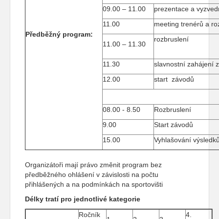
09.00 – 11.00
prezentace a vyzvedn
11.00
meeting trenérů a r
Předběžný program:
rozbruslení
11.00 – 11.30
11.30
slavnostní zahájení 
12.00
start závodů
08.00 - 8.50
Rozbruslení
9.00
Start závodů
15.00
Vyhlašování výsledk
Organizátoři mají právo změnit program bez
předběžného ohlášení v závislosti na počtu
přihlášených a na podmínkách na sportovišti
Délky tratí pro jednotlivé kategorie
Ročník
4.