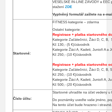
VESELSKÉ IN-LINE ZÁVODY a EEC prost
stažení
ZDE
Vyplněný formulář zašlete na e-ma
FITNESS kategorie – zdarma
Ostatní kategorie:
Registrace + platba startovného d
Kategorie Začátečníci, Žáci D, C, B, 
Kč 130,- (5 €)/závodník
Kategorie Žáci A, Kadeti, Junioři A a J
Startovné:
Kč 250,- (10 €)/závodník
Registrace + platba startovného od
Kategorie Začátečníci, Žáci D, C, B, 
Kč 250,- (10 €)/závodník
Kategorie Žáci A, Kadeti, Junioři A, Ju
Kč 500,- (20 €)/závodník
Startovné uhradíte na účet vedený u 
Číslo účtu:
Do poznámky uveďte vaše jméno, popř
Na tento účet bude hrazeno i stravné