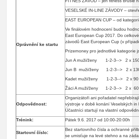
FITNES ZÁVOD – jen fitness brusle
VESELSKÉ IN-LINE ZÁVODY – otevřené
EAST EUROPEAN CUP – od kategori
Ve finálovém hodnocení budou hodnoce
East European Cup 2017. Do celkovéh
závodů East European Cup (v případě,
Oprávnění ke startu
Prizemoney pro jednotlivé kategorie js
Jun A muži/ženy 1-2-3--> 2 x 1
Jun B muži/ženy 1-2-3--> 2 x 
Kadet muži/ženy 1-2-3--> 2 x 
Žáci A muži/ženy 1-2-3--> 2 x 
Organizátoři ani pořadatel nepřebíra
Odpovědnost:
výstroje v době konání Veselských i
Účastníci startují na vlastní odpovědn
Trénink:
Pátek 9.6. 2017 od 10:00-20:00h
Bez startovního čísla a ochranné přil
Startovní číslo:
se umisťuje na levé stehno a na záda 