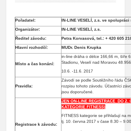
Pořadatel:
IN-LINE VESELÍ, z.s. ve spoluprác
Organizátor:
IN-LINE VESELÍ, z.s.
Ředitel závodu:
Petra Korvasová, tel.: + 420 605 
Hlavní rozhodčí:
MUDr. Denis Krupka
in-line dráha o délce 166,66 m, šíře 
Stadionu, Veselí nad Moravou 48.9
Místo a čas konání:
10.6. -11.6. 2017
Závodí se podle Soutěžního řádu ČSKB
Pravidla:
rozpisu tohoto závodu. Účastníci závo
jsou doporučené.
JEN ON-LINE REGISTRACE DO 2.
KATEGORIE FITNESS)
FITNESS kategorie se přihlašují na 
tj. 10. června 2017 v čase 8.30 – 9.0
Registrace k závodu: