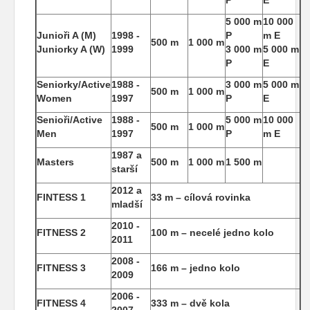
P
E
5 000 m
10 000
Junioři A (M)
1998 -
P
m E
500 m
1 000 m
Juniorky A (W)
1999
3 000 m
5 000 m
P
E
Seniorky/Active
1988 -
3 000 m
5 000 m
500 m
1 000 m
Women
1997
P
E
Senioři/Active
1988 -
5 000 m
10 000
500 m
1 000 m
Men
1997
P
m E
1987 a
Masters
500 m
1 000 m
1 500 m
starší
2012 a
FINTESS 1
33 m – cílová rovinka
mladší
2010 -
FITNESS 2
100 m – necelé jedno kolo
2011
2008 -
FITNESS 3
166 m – jedno kolo
2009
2006 -
FITNESS 4
333 m – dvě kola