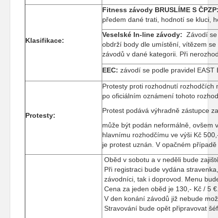
Fitness závody BRUSLÍME S ČPZP
předem dané trati, hodnotí se kluci, h
Veselské In-line závody:
Závodí se 
Klasifikace:
obdrží body dle umístění, vítězem s
závodů v dané kategorii. Při nerozhod
EEC:
závodí se podle pravidel EAS
Protesty proti rozhodnutí rozhodčích
po oficiálním oznámení tohoto rozhod
Protest podává výhradně zástupce za
Protesty:
může být podán neformálně, ovšem v
hlavnímu rozhodčímu ve výši Kč 500,-
je protest uznán. V opačném případě 
Oběd v sobotu a v neděli bude zajištěn
Při registraci bude vydána stravenka
závodníci, tak i doprovod. Menu bud
Cena za jeden oběd je 130,- Kč / 5 
V den konání závodů již nebude možn
Stravování bude opět připravovat šé