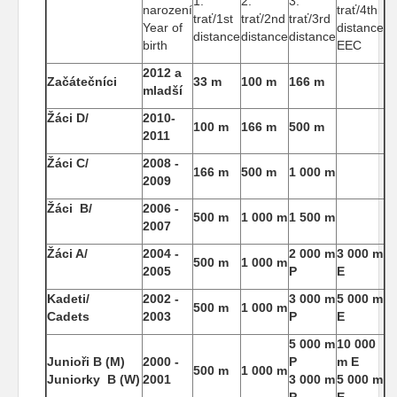
1.
2.
3.
narození
trať/4th
trať/1st
trať/2nd
trať/3rd
Year of
distance
distance
distance
distance
birth
EEC
2012 a
Začátečníci
33 m
100 m
166 m
mladší
Žáci D/
2010-
100 m
166 m
500 m
2011
Žáci C/
2008 -
166 m
500 m
1 000 m
2009
Žáci B/
2006 -
500 m
1 000 m
1 500 m
2007
Žáci A/
2004 -
2 000 m
3 000 m
500 m
1 000 m
2005
P
E
Kadeti/
2002 -
3 000 m
5 000 m
500 m
1 000 m
Cadets
2003
P
E
5 000 m
10 000
Junioři B (M)
2000 -
P
m E
500 m
1 000 m
Juniorky B (W)
2001
3 000 m
5 000 m