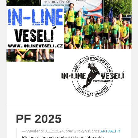
PF 2025
vytvořeno: 31.12.2024, před 2 roky v rubrice
AKTUALITY
Přejeme vám vše nejlepší do nového roku